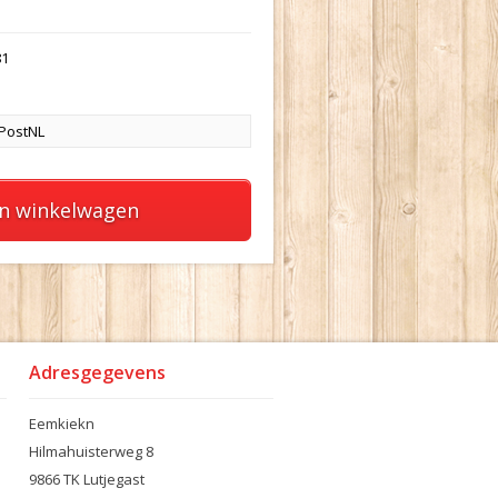
81
 PostNL
in winkelwagen
Adresgegevens
Eemkiekn
Hilmahuisterweg 8
9866 TK Lutjegast