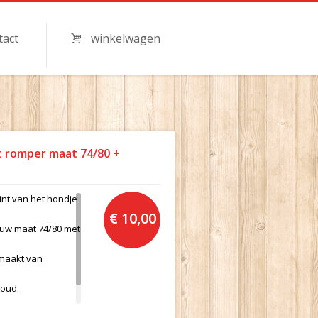
tact
winkelwagen
t romper maat 74/80 +
int van het hondje
€ 10,00
lauw maat 74/80 met
emaakt van
houd.