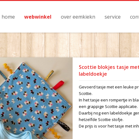
home
webwinkel
over eemkiekn
service
con
Scottie blokjes tasje me
labeldoekje
Gevoerd tasje met een leuke pr
Scottie.
In het tasje een rompertje in b
een grappige Scottie applicatie.
Daarbij nog een labeldoekje g
hetzelfde Scottie stofje.
De prijs is voor het tasje met in