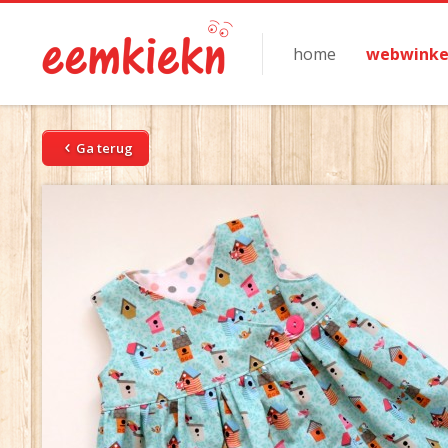
home
webwinke
Ga terug